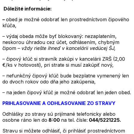
Dôležité informácie:
–
obed je možné odobrať len prostredníctvom čipového
kľúča,
– výdaj obeda môže byť blokovaný: nezaplatením,
neskorou úhradou cez účet, odhlásením, chybným
čipom –
vždy riešte ihneď v kancelárii vedúcej ŠJ,
– čipový kľúč si stravník zakúpi v kancelárii ZRŠ (2,00
€/ks v hotovosti), pri strate si musí zakúpiť nový,
– nefunkčný čipový kľúč bude bezplatne vymenený len
do dvoch rokov odo dňa jeho zakúpenia,
– na jeden čipový kľúč je možné odobrať len jeden obed.
PRIHLASOVANIE A ODHLASOVANIE ZO STRAVY
Odhlášky zo stravy sú prijímané telefonicky alebo
osobne ráno len do
8:00
na tel. čísle:
044/5221225.
Stravu si môžete odhlásiť, či prihlásiť prostredníctvom