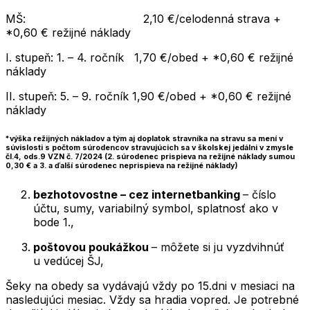
MŠ: 2,10 €/celodenná strava +
*0,60 € režijné náklady
I. stupeň: 1. – 4. ročník 1,70 €/obed + *0,60 € režijné
náklady
II. stupeň: 5. – 9. ročník 1,90 €/obed + *0,60 € režijné
náklady
*výška režijných nákladov a tým aj doplatok stravníka na stravu sa mení v
súvislosti s počtom súrodencov stravujúcich sa v školskej jedálni v zmysle
čl.4, ods.9 VZN č. 7/2024 (2. súrodenec prispieva na režijné náklady sumou
0,30 € a 3. a ďalší súrodenec neprispieva na režijné náklady)
bezhotovostne – cez internetbanking
– číslo
účtu, sumy, variabilný symbol, splatnosť ako v
bode 1.,
poštovou poukážkou
– môžete si ju vyzdvihnúť
u vedúcej ŠJ,
Šeky na obedy sa vydávajú vždy po 15.dni v mesiaci na
nasledujúci mesiac. Vždy sa hradia vopred. Je potrebné