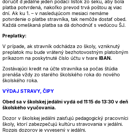
doručiť d jedálne jeden podací lístok zo šeku, aby bola
platba potvrdená, nakoľko prevod trvá poštou aj viac
dní. Ak ku 1. – v nasledujúcom mesiaci nemáme
potvrdenie o platbe stravníka, tak nemôže dostať obed.
Každá omeškaná platba sa dá dohodnúť s vedúcou ŠJ.
Preplatky:
V prípade, ak stravník odchádza zo školy, vzniknutý
preplatok mu bude vrátený bezhotovostným platobným
príkazom na poskytnuté číslo účtu v tvare
IBAN.
Zostávajúci kredit na účte stravníka sa počas štúdia
prenáša vždy zo starého školského roka do nového
školského roka.
VÝDAJ STRAVY, ČIPY
Obed sa v školskej jedálni vydá od 11:15 do 13:30 v deň
školského vyučovania.
Dozor v školskej jedálni zaisťujú pedagogický pracovníci
školy, ktorí zabezpečujú kultúru stravovania v jedálni.
Rozpis dozorov je vyvesený v jedálni.