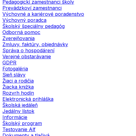
Pedagogickí zamestnanci školy
Prevádzkoví zamestnanci
Výchovné a kariérové poradenstvo
Výchovný poradca
Školský špeciálny pedagóg
Odborná pomoc
Zverejňovania
Zmluvy, faktúry, objednávky
Správa o hospodárení
Verejné obstarávanie
GDPR
Fotogaléria
Sieň slávy
Žiaci a rodičia
Žiacka knižka
Rozvrh hodín
Elektronická prihláška
Školská jedáleň
Jedálny lístok
Informácie
Školský program
Testovanie Alf
Dokumenty a tlačivá