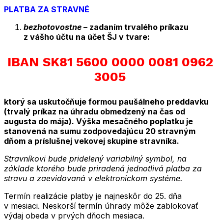
PLATBA ZA STRAVNÉ
bezhotovostne
– zadaním trvalého príkazu
z vášho účtu na účet ŠJ v tvare:
IBAN
SK81 5600 0000 0081 0962
3005
ktorý sa uskutočňuje formou paušálneho preddavku
(trvalý príkaz na úhradu obmedzený na čas od
augusta do mája). Výška mesačného poplatku je
stanovená na sumu zodpovedajúcu 20 stravným
dňom a príslušnej vekovej skupine stravníka.
Stravníkovi bude pridelený variabilný symbol, na
základe ktorého bude priradená jednotlivá platba za
stravu a zaevidovaná v elektronickom systéme.
Termín realizácie platby je najneskôr do 25. dňa
v mesiaci. Neskorší termín úhrady môže zablokovať
výdaj obeda v prvých dňoch mesiaca.