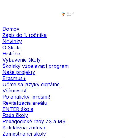
Domov
Zápis do 1. ročníka
Novinky
O Škole
História
Vybavenie školy
Školský vzdelávací program
Naše projekty
Erasmus+
Učme sa jazyky digitálne
Všímavosť
Po anglicky, prosím!
Revitalizácia areálu
ENTER škola
Rada školy
Pedagogické rady ZŠ a MŠ
Kolektívna zmluva
Zamestnanci školy