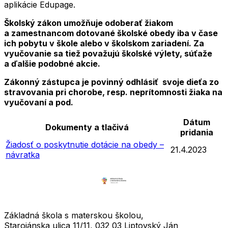
aplikácie Edupage.
Školský zákon umožňuje odoberať žiakom
a zamestnancom dotované školské obedy iba v čase
ich pobytu v škole alebo v školskom zariadení. Za
vyučovanie sa tiež považujú školské výlety, súťaže
a ďalšie podobné akcie.
Zákonný zástupca je povinný odhlásiť svoje dieťa zo
stravovania pri chorobe, resp. neprítomnosti žiaka na
vyučovaní a pod.
Dátum
Dokumenty a tlačivá
pridania
Žiadosť o poskytnutie dotácie na obedy –
21.4.2023
návratka
Základná škola s materskou školou,
Starojánska ulica 11/11, 032 03 Liptovský Ján