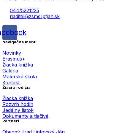
044/5221225
riaditel@zsmsliptjan.sk
acebook
Navigačné menu
Novinky
Erasmus+
Žiacka knižka
Galéria
Materská škola
Kontakt
Žiaci a rodičia
Žiacka knižka
Rozvrh hodín
Jedálny lístok
Dokumenty a tlačivá
Partneri
Obecný úrad Liptovský Ján