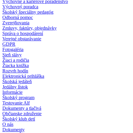
Výchovné a kariérové poradenstvo
Výchovný poradca
Školský špeciálny pedagóg
Odborná pomoc
Zverejňovania
Zmluvy, faktúry, objednávky
Správa o hospodárení
Verejné obstarávanie
GDPR
Fotogaléria
Sieň slávy
Žiaci a rodičia
Žiacka knižka
Rozvrh hodín
Elektronická prihláška
Školská jedáleň
Jedálny lístok
Informácie
Školský program
Testovanie Alf
Dokumenty a tlačivá
Občianske združenie
Školský klub detí
O nás
Dokumenty