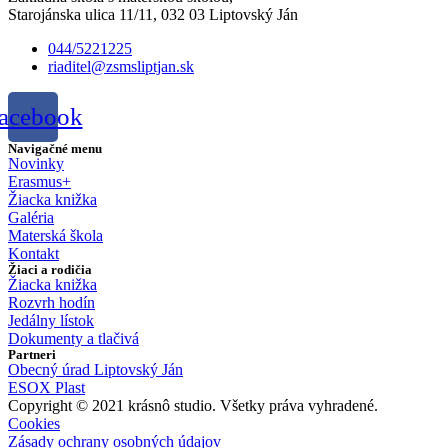
Starojánska ulica 11/11, 032 03 Liptovský Ján
044/5221225
riaditel@zsmsliptjan.sk
acebook
Navigačné menu
Novinky
Erasmus+
Žiacka knižka
Galéria
Materská škola
Kontakt
Žiaci a rodičia
Žiacka knižka
Rozvrh hodín
Jedálny lístok
Dokumenty a tlačivá
Partneri
Obecný úrad Liptovský Ján
ESOX Plast
Copyright © 2021 krásnô studio. Všetky práva vyhradené.
Cookies
Zásady ochrany osobných údajov