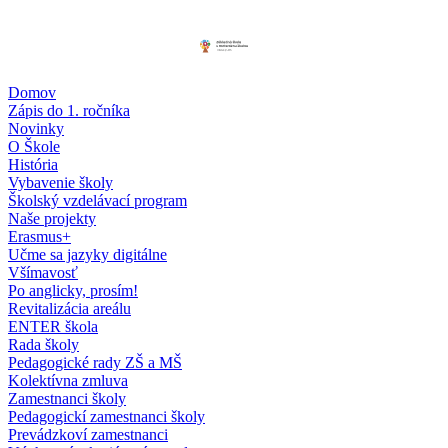
Domov
Zápis do 1. ročníka
Novinky
O Škole
História
Vybavenie školy
Školský vzdelávací program
Naše projekty
Erasmus+
Učme sa jazyky digitálne
Všímavosť
Po anglicky, prosím!
Revitalizácia areálu
ENTER škola
Rada školy
Pedagogické rady ZŠ a MŠ
Kolektívna zmluva
Zamestnanci školy
Pedagogickí zamestnanci školy
Prevádzkoví zamestnanci