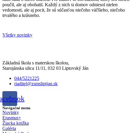
poučil, ale aj obohatil. Každý z nich si domov odniesol nielen
vedomosti, ale aj pocit, že sú súčasťou niečoho väčšieho, niečoho
trvalého a krásneho.
Všetky novinky
Základná škola s materskou školou,
Starojánska ulica 11/11, 032 03 Liptovský Ján
044/5221225
riaditel@zsmsliptjan.sk
acebook
Navigačné menu
Novinky
Erasmus+
Žiacka knižka
Galéria