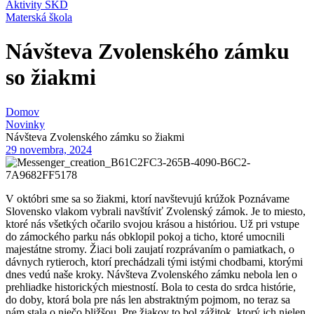
Aktivity ŠKD
Materská škola
Návšteva Zvolenského zámku
so žiakmi
Domov
Novinky
Návšteva Zvolenského zámku so žiakmi
29 novembra, 2024
V októbri sme sa so žiakmi, ktorí navštevujú krúžok Poznávame
Slovensko vlakom vybrali navštíviť Zvolenský zámok. Je to miesto,
ktoré nás všetkých očarilo svojou krásou a históriou. Už pri vstupe
do zámockého parku nás obklopil pokoj a ticho, ktoré umocnili
majestátne stromy. Žiaci boli zaujatí rozprávaním o pamiatkach, o
dávnych rytieroch, ktorí prechádzali tými istými chodbami, ktorými
dnes vedú naše kroky. Návšteva Zvolenského zámku nebola len o
prehliadke historických miestností. Bola to cesta do srdca histórie,
do doby, ktorá bola pre nás len abstraktným pojmom, no teraz sa
nám stala o niečo bližšou. Pre žiakov to bol zážitok, ktorý ich nielen