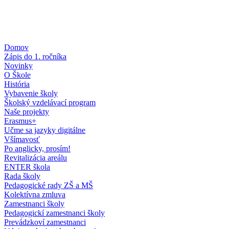
Domov
Zápis do 1. ročníka
Novinky
O Škole
História
Vybavenie školy
Školský vzdelávací program
Naše projekty
Erasmus+
Učme sa jazyky digitálne
Všímavosť
Po anglicky, prosím!
Revitalizácia areálu
ENTER škola
Rada školy
Pedagogické rady ZŠ a MŠ
Kolektívna zmluva
Zamestnanci školy
Pedagogickí zamestnanci školy
Prevádzkoví zamestnanci