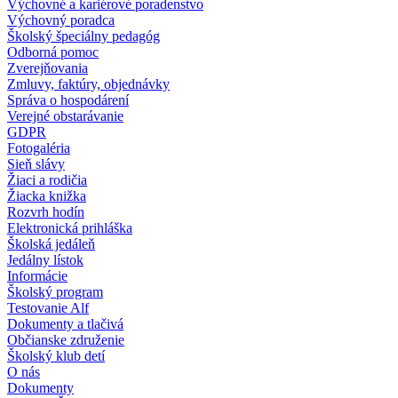
Výchovné a kariérové poradenstvo
Výchovný poradca
Školský špeciálny pedagóg
Odborná pomoc
Zverejňovania
Zmluvy, faktúry, objednávky
Správa o hospodárení
Verejné obstarávanie
GDPR
Fotogaléria
Sieň slávy
Žiaci a rodičia
Žiacka knižka
Rozvrh hodín
Elektronická prihláška
Školská jedáleň
Jedálny lístok
Informácie
Školský program
Testovanie Alf
Dokumenty a tlačivá
Občianske združenie
Školský klub detí
O nás
Dokumenty