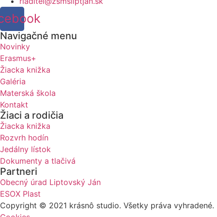
riaditel@zsmsliptjan.sk
cebook
Navigačné menu
Novinky
Erasmus+
Žiacka knižka
Galéria
Materská škola
Kontakt
Žiaci a rodičia
Žiacka knižka
Rozvrh hodín
Jedálny lístok
Dokumenty a tlačivá
Partneri
Obecný úrad Liptovský Ján
ESOX Plast
Copyright © 2021 krásnô studio. Všetky práva vyhradené.
Cookies