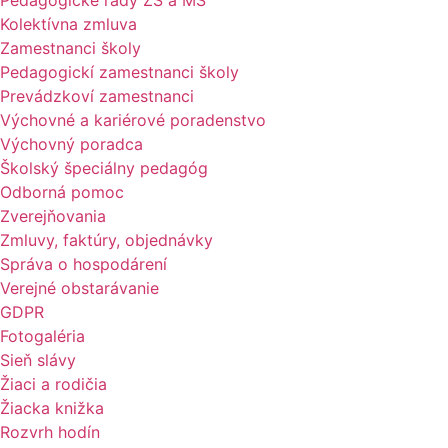
Pedagogické rady ZŠ a MŠ
Kolektívna zmluva
Zamestnanci školy
Pedagogickí zamestnanci školy
Prevádzkoví zamestnanci
Výchovné a kariérové poradenstvo
Výchovný poradca
Školský špeciálny pedagóg
Odborná pomoc
Zverejňovania
Zmluvy, faktúry, objednávky
Správa o hospodárení
Verejné obstarávanie
GDPR
Fotogaléria
Sieň slávy
Žiaci a rodičia
Žiacka knižka
Rozvrh hodín