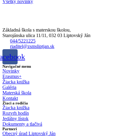
Všetky novinky
Základná škola s materskou školou,
Starojánska ulica 11/11, 032 03 Liptovský Ján
044/5221225
riaditel@zsmsliptjan.sk
acebook
Navigačné menu
Novinky
Erasmus+
Žiacka knižka
Galéria
Materská škola
Kontakt
Žiaci a rodičia
Žiacka knižka
Rozvrh hodín
Jedálny lístok
Dokumenty a tlačivá
Partneri
Obecný úrad Liptovský Ján