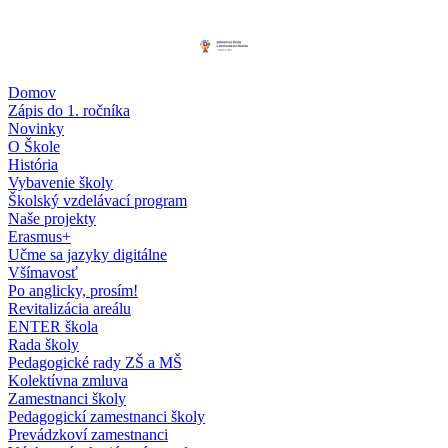
Domov
Zápis do 1. ročníka
Novinky
O Škole
História
Vybavenie školy
Školský vzdelávací program
Naše projekty
Erasmus+
Učme sa jazyky digitálne
Všímavosť
Po anglicky, prosím!
Revitalizácia areálu
ENTER škola
Rada školy
Pedagogické rady ZŠ a MŠ
Kolektívna zmluva
Zamestnanci školy
Pedagogickí zamestnanci školy
Prevádzkoví zamestnanci