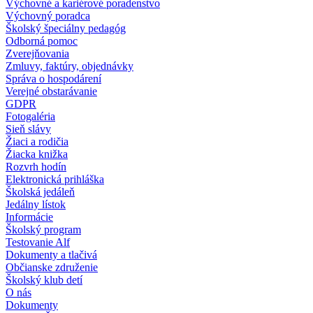
Výchovné a kariérové poradenstvo
Výchovný poradca
Školský špeciálny pedagóg
Odborná pomoc
Zverejňovania
Zmluvy, faktúry, objednávky
Správa o hospodárení
Verejné obstarávanie
GDPR
Fotogaléria
Sieň slávy
Žiaci a rodičia
Žiacka knižka
Rozvrh hodín
Elektronická prihláška
Školská jedáleň
Jedálny lístok
Informácie
Školský program
Testovanie Alf
Dokumenty a tlačivá
Občianske združenie
Školský klub detí
O nás
Dokumenty